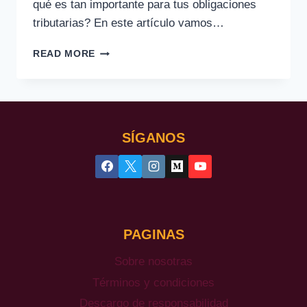
qué es tan importante para tus obligaciones
tributarias? En este artículo vamos…
CÓDIGO
READ MORE
POSTAL
FISCAL
(SAT)
&
COMO
SÍGANOS
SACARLO
2026
PAGINAS
Sobre nosotras
Términos y condiciones
Descargo de responsabilidad